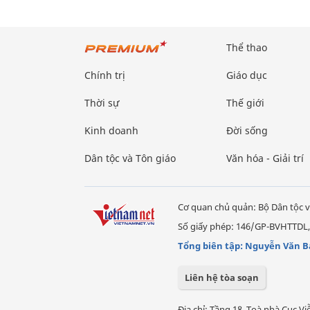
Thể thao
Chính trị
Giáo dục
Thời sự
Thế giới
Kinh doanh
Đời sống
Dân tộc và Tôn giáo
Văn hóa - Giải trí
Cơ quan chủ quản: Bộ Dân tộc v
Số giấy phép: 146/GP-BVHTTDL,
Tổng biên tập: Nguyễn Văn B
Liên hệ tòa soạn
Địa chỉ: Tầng 18, Toà nhà Cục 