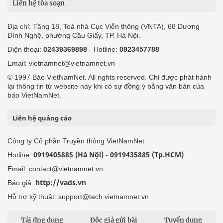
Liên hệ tòa soạn
Địa chỉ: Tầng 18, Toà nhà Cục Viễn thông (VNTA), 68 Dương
Đình Nghệ, phường Cầu Giấy, TP. Hà Nội.
Điện thoại:
02439369898
- Hotline:
0923457788
Email: vietnamnet@vietnamnet.vn
© 1997 Báo VietNamNet. All rights reserved. Chỉ được phát hành
lại thông tin từ website này khi có sự đồng ý bằng văn bản của
báo VietNamNet.
Liên hệ quảng cáo
Công ty Cổ phần Truyền thông VietNamNet
0919405885 (Hà Nội)
0919435885 (Tp.HCM)
Hotline:
-
Email: contact@vietnamnet.vn
http://vads.vn
Báo giá:
Hỗ trợ kỹ thuật: support@tech.vietnamnet.vn
Tải ứng dụng
Độc giả gửi bài
Tuyển dụng