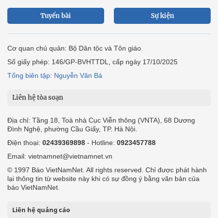
Tuyến bài
Sự kiện
Cơ quan chủ quản: Bộ Dân tộc và Tôn giáo
Số giấy phép: 146/GP-BVHTTDL, cấp ngày 17/10/2025
Tổng biên tập: Nguyễn Văn Bá
Liên hệ tòa soạn
Địa chỉ: Tầng 18, Toà nhà Cục Viễn thông (VNTA), 68 Dương
Đình Nghệ, phường Cầu Giấy, TP. Hà Nội.
Điện thoại:
02439369898
- Hotline:
0923457788
Email: vietnamnet@vietnamnet.vn
© 1997 Báo VietNamNet. All rights reserved. Chỉ được phát hành
lại thông tin từ website này khi có sự đồng ý bằng văn bản của
báo VietNamNet.
Liên hệ quảng cáo