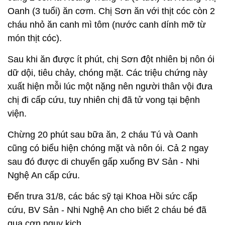
Oanh (3 tuổi) ăn cơm. Chị Sơn ăn với thịt cóc còn 2
cháu nhỏ ăn canh mì tôm (nước canh dính mỡ từ
món thịt cóc).
Sau khi ăn được ít phút, chị Sơn đột nhiên bị nôn ói
dữ dội, tiêu chảy, chóng mặt. Các triệu chứng này
xuất hiện mỗi lúc một nặng nên người thân vội đưa
chị đi cấp cứu, tuy nhiên chị đã tử vong tại bệnh
viện.
Chừng 20 phút sau bữa ăn, 2 cháu Tú và Oanh
cũng có biểu hiện chóng mặt và nôn ói. Cả 2 ngay
sau đó được di chuyển gấp xuống BV Sản - Nhi
Nghệ An cấp cứu.
Đến trưa 31/8, các bác sỹ tại Khoa Hồi sức cấp
cứu, BV Sản - Nhi Nghệ An cho biết 2 cháu bé đã
qua cơn nguy kịch.