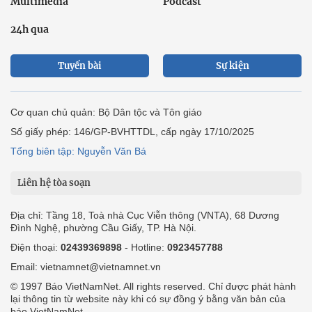
Multimedia
Podcast
24h qua
Tuyến bài
Sự kiện
Cơ quan chủ quản: Bộ Dân tộc và Tôn giáo
Số giấy phép: 146/GP-BVHTTDL, cấp ngày 17/10/2025
Tổng biên tập: Nguyễn Văn Bá
Liên hệ tòa soạn
Địa chỉ: Tầng 18, Toà nhà Cục Viễn thông (VNTA), 68 Dương
Đình Nghệ, phường Cầu Giấy, TP. Hà Nội.
Điện thoại:
02439369898
- Hotline:
0923457788
Email: vietnamnet@vietnamnet.vn
© 1997 Báo VietNamNet. All rights reserved. Chỉ được phát hành
lại thông tin từ website này khi có sự đồng ý bằng văn bản của
báo VietNamNet.