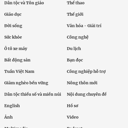
Dân tộc và Tôn giáo
Thể thao
Giáo dục
Thế giới
Đời sống
Văn hóa - Giải trí
Sức khỏe
Công nghệ
Ô tô xe máy
Du lịch
Bất động sản
Bạn đọc
Tuần Việt Nam
Công nghiệp hỗ trợ
Giảm nghèo bền vững
Nông thôn mới
Dân tộc thiểu số và miền núi
Nội dung chuyên đề
English
Hồ sơ
Ảnh
Video