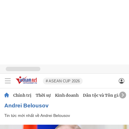
# ASEAN CUP 2026
Chính trị
Thời sự
Kinh doanh
Dân tộc và Tôn giáo
Andrei Belousov
Tin tức mới nhất về
Andrei Belousov