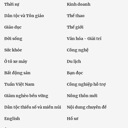
Thời sự
Kinh doanh
Dân tộc và Tôn giáo
Thể thao
Giáo dục
Thế giới
Đời sống
Văn hóa - Giải trí
Sức khỏe
Công nghệ
Ô tô xe máy
Du lịch
Bất động sản
Bạn đọc
Tuần Việt Nam
Công nghiệp hỗ trợ
Giảm nghèo bền vững
Nông thôn mới
Dân tộc thiểu số và miền núi
Nội dung chuyên đề
English
Hồ sơ