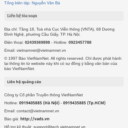
Tổng biên tập: Nguyễn Văn Bá
Liên hệ tòa soạn
Địa chỉ: Tầng 18, Toà nhà Cục Viễn thông (VNTA), 68 Dương
Đình Nghệ, phường Cầu Giấy, TP. Hà Nội.
Điện thoại:
02439369898
- Hotline:
0923457788
Email: vietnamnet@vietnamnet.vn
© 1997 Báo VietNamNet. All rights reserved. Chỉ được phát hành
lại thông tin từ website này khi có sự đồng ý bằng văn bản của
báo VietNamNet.
Liên hệ quảng cáo
Công ty Cổ phần Truyền thông VietNamNet
0919405885 (Hà Nội)
0919435885 (Tp.HCM)
Hotline:
-
Email: contact@vietnamnet.vn
http://vads.vn
Báo giá:
Hỗ trợ kỹ thuật: support@tech.vietnamnet.vn