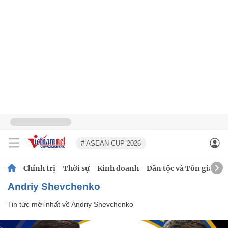
# ASEAN CUP 2026
Chính trị
Thời sự
Kinh doanh
Dân tộc và Tôn giáo
Andriy Shevchenko
Tin tức mới nhất về
Andriy Shevchenko