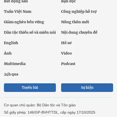
Bất động sản
Bạn đọc
Tuần Việt Nam
Công nghiệp hỗ trợ
Giảm nghèo bền vững
Nông thôn mới
Dân tộc thiểu số và miền núi
Nội dung chuyên đề
English
Hồ sơ
Ảnh
Video
Multimedia
Podcast
24h qua
Tuyến bài
Sự kiện
Cơ quan chủ quản: Bộ Dân tộc và Tôn giáo
Số giấy phép: 146/GP-BVHTTDL, cấp ngày 17/10/2025