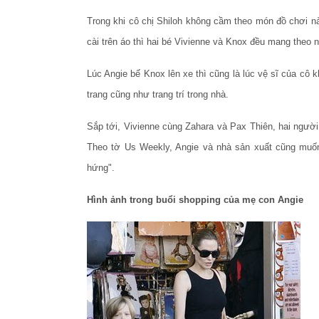
Trong khi cô chị Shiloh không cầm theo món đồ chơi nà
cài trên áo thì hai bé Vivienne và Knox đều mang theo
Lúc Angie bế Knox lên xe thì cũng là lúc vệ sĩ của cô 
trang cũng như trang trí trong nhà.
Sắp tới, Vivienne cùng Zahara và Pax Thiên, hai người
Theo tờ Us Weekly, Angie và nhà sản xuất cũng muốn
hứng".
Hình
ảnh trong bu
ổi shopping c
ủa m
ẹ con Angie