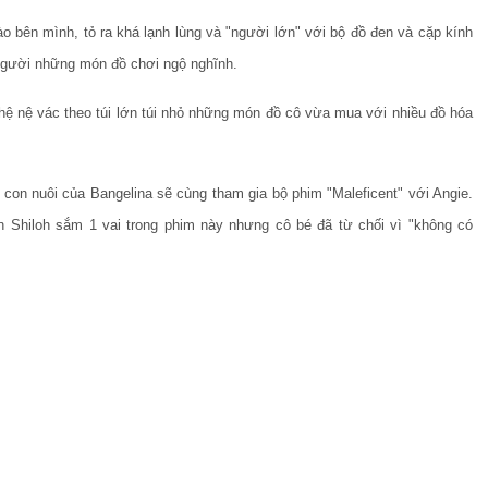
o bên mình, tỏ ra khá lạnh lùng và "người lớn" với bộ đồ đen và cặp kính
 người những món đồ chơi ngộ nghĩnh.
khệ nệ vác theo túi lớn túi nhỏ những món đồ cô vừa mua với nhiều đồ hóa
 con nuôi của Bangelina sẽ cùng tham gia bộ phim "Maleficent" với Angie.
 Shiloh sắm 1 vai trong phim này nhưng cô bé đã từ chối vì "không có