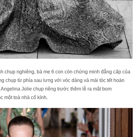
ảnh chụp nghiêng, bà mẹ 6 con còn chứng minh đẳng cấp của
ng chụp từ phía sau lưng với vóc dáng và mái tóc tết hoàn
 Angelina Jolie chụp riêng trước thềm lễ ra mắt bom
óc một toà nhà cổ kính.