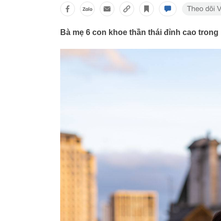
Bà mẹ 6 con khoe thần thái đỉnh cao trong 