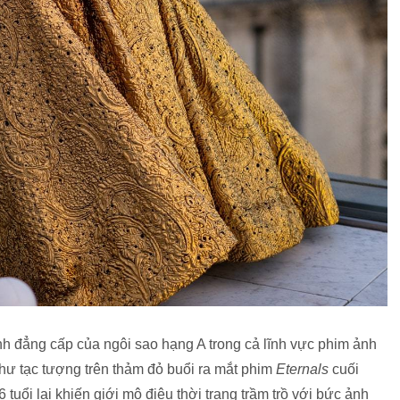
nh đẳng cấp của ngôi sao hạng A trong cả lĩnh vực phim ảnh
như tạc tượng trên thảm đỏ buổi ra mắt phim
Eternals
cuối
 tuổi lại khiến giới mộ điệu thời trang trầm trồ với bức ảnh