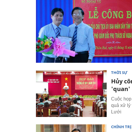
THỜI SỰ
Hủy cô
'quan'
Cuộc họp 
quả xử lý
Lưới
CHÍNH TRỊ