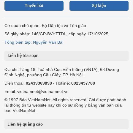
Tuyến bài
Sự kiện
Cơ quan chủ quản: Bộ Dân tộc và Tôn giáo
Số giấy phép: 146/GP-BVHTTDL, cấp ngày 17/10/2025
Tổng biên tập: Nguyễn Văn Bá
Liên hệ tòa soạn
Địa chỉ: Tầng 18, Toà nhà Cục Viễn thông (VNTA), 68 Dương
Đình Nghệ, phường Cầu Giấy, TP. Hà Nội.
Điện thoại:
02439369898
- Hotline:
0923457788
Email: vietnamnet@vietnamnet.vn
© 1997 Báo VietNamNet. All rights reserved. Chỉ được phát hành
lại thông tin từ website này khi có sự đồng ý bằng văn bản của
báo VietNamNet.
Liên hệ quảng cáo