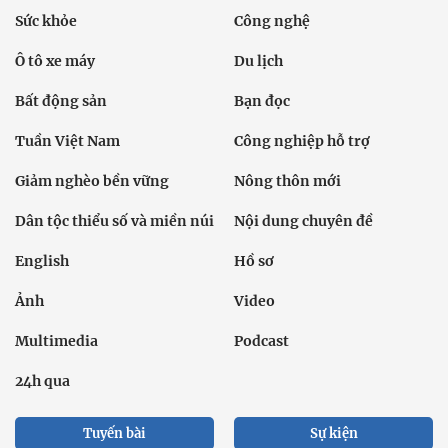
Sức khỏe
Công nghệ
Ô tô xe máy
Du lịch
Bất động sản
Bạn đọc
Tuần Việt Nam
Công nghiệp hỗ trợ
Giảm nghèo bền vững
Nông thôn mới
Dân tộc thiểu số và miền núi
Nội dung chuyên đề
English
Hồ sơ
Ảnh
Video
Multimedia
Podcast
24h qua
Tuyến bài
Sự kiện