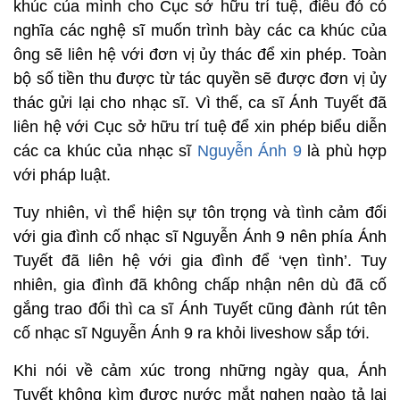
khúc của mình cho Cục sở hữu trí tuệ, điều đó có
nghĩa các nghệ sĩ muốn trình bày các ca khúc của
ông sẽ liên hệ với đơn vị ủy thác để xin phép. Toàn
bộ số tiền thu được từ tác quyền sẽ được đơn vị ủy
thác gửi lại cho nhạc sĩ. Vì thế, ca sĩ Ánh Tuyết đã
liên hệ với Cục sở hữu trí tuệ để xin phép biểu diễn
các ca khúc của nhạc sĩ
Nguyễn Ánh 9
là phù hợp
với pháp luật.
Tuy nhiên, vì thể hiện sự tôn trọng và tình cảm đối
với gia đình cố nhạc sĩ Nguyễn Ánh 9 nên phía Ánh
Tuyết đã liên hệ với gia đình để ‘vẹn tình’. Tuy
nhiên, gia đình đã không chấp nhận nên dù đã cố
gắng trao đổi thì ca sĩ Ánh Tuyết cũng đành rút tên
cố nhạc sĩ Nguyễn Ánh 9 ra khỏi liveshow sắp tới.
Khi nói về cảm xúc trong những ngày qua, Ánh
Tuyết không kìm được nước mắt nghẹn ngào tả lại