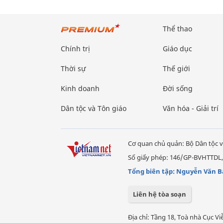
Thể thao
Chính trị
Giáo dục
Thời sự
Thế giới
Kinh doanh
Đời sống
Dân tộc và Tôn giáo
Văn hóa - Giải trí
Cơ quan chủ quản: Bộ Dân tộc v
Số giấy phép: 146/GP-BVHTTDL,
Tổng biên tập: Nguyễn Văn B
Liên hệ tòa soạn
Địa chỉ: Tầng 18, Toà nhà Cục 