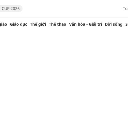
 CUP 2026
Tu
giáo
Giáo dục
Thế giới
Thể thao
Văn hóa - Giải trí
Đời sống
S