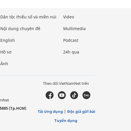
Dân tộc thiểu số và miền núi
Video
Nội dung chuyên đề
Multimedia
English
Podcast
Hồ sơ
24h qua
Ảnh
Theo dõi VietNamNet trên
amNet
5885 (Tp.HCM)
Tải ứng dụng
Độc giả gửi bài
Tuyển dụng