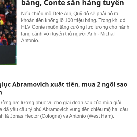
bảng, Conte săn hàng tuyển
Nếu chiêu mộ Dele Alli, Quỷ đỏ sẽ phải bỏ ra
khoản tiền khổng lồ 100 triệu bảng. Trong khi đó,
HLV Conte muốn tăng cường lực lượng cho hành
lang cánh với tuyển thủ người Anh - Michal
Antonio.
giục Abramovich xuất tiền, mua 2 ngôi sao
h
ường lực lượng phục vụ cho giai đoạn sau của mùa giải,
 đã yêu cầu tỷ phú Abramovich vung tiền chiêu mộ hai cầu
nh là Jonas Hector (Cologne) và Antonio (West Ham).