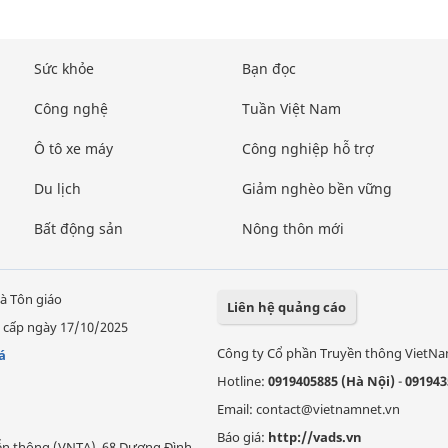
Sức khỏe
Bạn đọc
Công nghệ
Tuần Việt Nam
Ô tô xe máy
Công nghiệp hỗ trợ
Du lịch
Giảm nghèo bền vững
Bất động sản
Nông thôn mới
à Tôn giáo
Liên hệ quảng cáo
 cấp ngày 17/10/2025
Công ty Cổ phần Truyền thông VietN
á
Hotline:
0919405885 (Hà Nội)
-
091943
Email: contact@vietnamnet.vn
Báo giá:
http://vads.vn
Viễn thông (VNTA), 68 Dương Đình