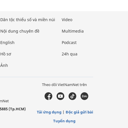
Dân tộc thiểu số và miền núi
Video
Nội dung chuyên đề
Multimedia
English
Podcast
Hồ sơ
24h qua
Ảnh
Theo dõi VietNamNet trên
amNet
5885 (Tp.HCM)
Tải ứng dụng
Độc giả gửi bài
Tuyển dụng