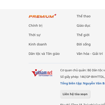
Thể thao
Chính trị
Giáo dục
Thời sự
Thế giới
Kinh doanh
Đời sống
Dân tộc và Tôn giáo
Văn hóa - Giải trí
Cơ quan chủ quản: Bộ Dân tộc v
Số giấy phép: 146/GP-BVHTTDL,
Tổng biên tập: Nguyễn Văn B
Liên hệ tòa soạn
Địa chỉ: Tầng 18, Toà nhà Cục 