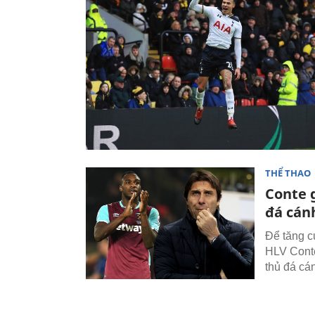
THỂ THAO
Conte 
đá cán
Để tăng c
HLV Conte
thủ đá cá