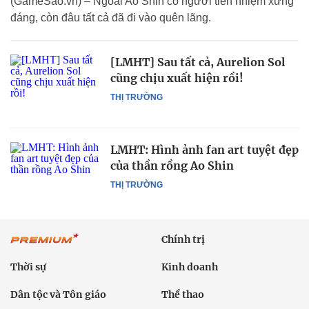
(GameSao.vn) – Ngoài Ao Shin có người tiền nhiệm xứng
đáng, còn đâu tất cả đã đi vào quên lãng.
[LMHT] Sau tất cả, Aurelion Sol
cũng chịu xuất hiện rồi!
THỊ TRƯỜNG
LMHT: Hình ảnh fan art tuyệt đẹp
của thần rồng Ao Shin
THỊ TRƯỜNG
Chính trị
Thời sự
Kinh doanh
Dân tộc và Tôn giáo
Thể thao