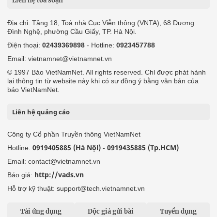
Liên hệ tòa soạn
Địa chỉ: Tầng 18, Toà nhà Cục Viễn thông (VNTA), 68 Dương
Đình Nghệ, phường Cầu Giấy, TP. Hà Nội.
Điện thoại:
02439369898
- Hotline:
0923457788
Email: vietnamnet@vietnamnet.vn
© 1997 Báo VietNamNet. All rights reserved. Chỉ được phát hành
lại thông tin từ website này khi có sự đồng ý bằng văn bản của
báo VietNamNet.
Liên hệ quảng cáo
Công ty Cổ phần Truyền thông VietNamNet
0919405885 (Hà Nội)
0919435885 (Tp.HCM)
Hotline:
-
Email: contact@vietnamnet.vn
http://vads.vn
Báo giá:
Hỗ trợ kỹ thuật: support@tech.vietnamnet.vn
Tải ứng dụng
Độc giả gửi bài
Tuyển dụng