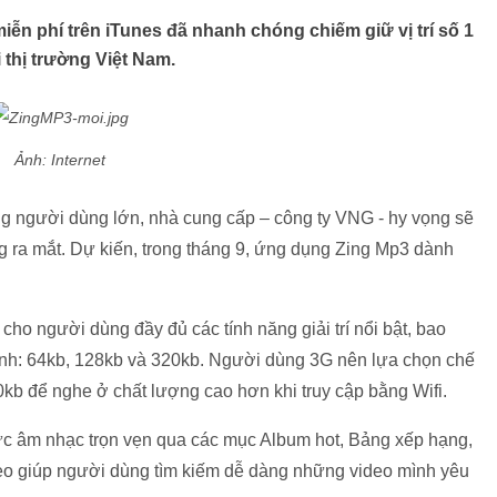
ễn phí trên iTunes đã nhanh chóng chiếm giữ vị trí số 1
 thị trường Việt Nam.
Ảnh: Internet
ợng người dùng lớn, nhà cung cấp – công ty VNG - hy vọng sẽ
g ra mắt. Dự kiến, trong tháng 9, ứng dụng Zing Mp3 dành
ho người dùng đầy đủ các tính năng giải trí nổi bật, bao
hỉnh: 64kb, 128kb và 320kb. Người dùng 3G nên lựa chọn chế
kb để nghe ở chất lượng cao hơn khi truy cập bằng Wifi.
ức âm nhạc trọn vẹn qua các mục Album hot, Bảng xếp hạng,
o giúp người dùng tìm kiếm dễ dàng những video mình yêu