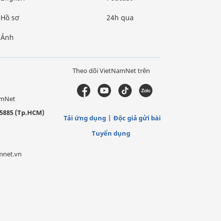
Hồ sơ
24h qua
Ảnh
Theo dõi VietNamNet trên
amNet
5885 (Tp.HCM)
Tải ứng dụng
Độc giả gửi bài
Tuyển dụng
mnet.vn