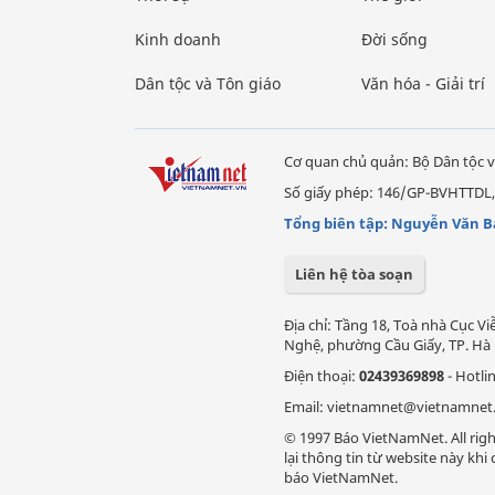
Kinh doanh
Đời sống
Dân tộc và Tôn giáo
Văn hóa - Giải trí
Cơ quan chủ quản: Bộ Dân tộc v
Số giấy phép: 146/GP-BVHTTDL,
Tổng biên tập: Nguyễn Văn B
Liên hệ tòa soạn
Địa chỉ: Tầng 18, Toà nhà Cục 
Nghệ, phường Cầu Giấy, TP. Hà 
Điện thoại:
02439369898
- Hotli
Email: vietnamnet@vietnamnet
© 1997 Báo VietNamNet. All righ
lại thông tin từ website này kh
báo VietNamNet.