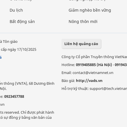
Du lịch
Giảm nghèo bền vững
Bất động sản
Nông thôn mới
à Tôn giáo
Liên hệ quảng cáo
 cấp ngày 17/10/2025
Công ty Cổ phần Truyền thông VietN
á
Hotline:
0919405885 (Hà Nội)
-
091943
Email: contact@vietnamnet.vn
Báo giá:
http://vads.vn
Viễn thông (VNTA), 68 Dương Đình
Nội.
Hỗ trợ kỹ thuật: support@tech.vietna
ne:
0923457788
.vn
ts reserved. Chỉ được phát hành
i có sự đồng ý bằng văn bản của