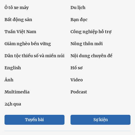
Ô tô xe máy
Du lịch
Bất động sản
Bạn đọc
Tuần Việt Nam
Công nghiệp hỗ trợ
Giảm nghèo bền vững
Nông thôn mới
Dân tộc thiểu số và miền núi
Nội dung chuyên đề
English
Hồ sơ
Ảnh
Video
Multimedia
Podcast
24h qua
Tuyến bài
Sự kiện