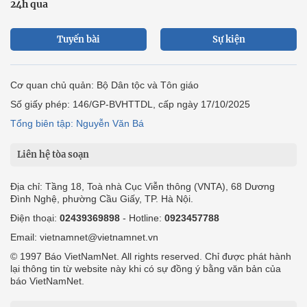
24h qua
Tuyến bài
Sự kiện
Cơ quan chủ quản: Bộ Dân tộc và Tôn giáo
Số giấy phép: 146/GP-BVHTTDL, cấp ngày 17/10/2025
Tổng biên tập: Nguyễn Văn Bá
Liên hệ tòa soạn
Địa chỉ: Tầng 18, Toà nhà Cục Viễn thông (VNTA), 68 Dương
Đình Nghệ, phường Cầu Giấy, TP. Hà Nội.
Điện thoại:
02439369898
- Hotline:
0923457788
Email: vietnamnet@vietnamnet.vn
© 1997 Báo VietNamNet. All rights reserved. Chỉ được phát hành
lại thông tin từ website này khi có sự đồng ý bằng văn bản của
báo VietNamNet.