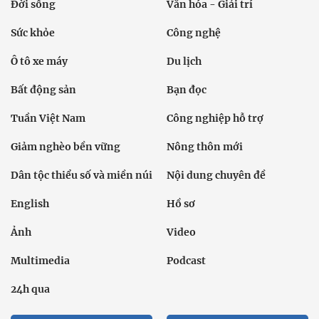
Đời sống
Văn hóa - Giải trí
Sức khỏe
Công nghệ
Ô tô xe máy
Du lịch
Bất động sản
Bạn đọc
Tuần Việt Nam
Công nghiệp hỗ trợ
Giảm nghèo bền vững
Nông thôn mới
Dân tộc thiểu số và miền núi
Nội dung chuyên đề
English
Hồ sơ
Ảnh
Video
Multimedia
Podcast
24h qua