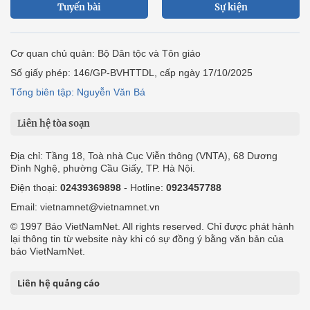
Tuyến bài
Sự kiện
Cơ quan chủ quản: Bộ Dân tộc và Tôn giáo
Số giấy phép: 146/GP-BVHTTDL, cấp ngày 17/10/2025
Tổng biên tập: Nguyễn Văn Bá
Liên hệ tòa soạn
Địa chỉ: Tầng 18, Toà nhà Cục Viễn thông (VNTA), 68 Dương
Đình Nghệ, phường Cầu Giấy, TP. Hà Nội.
Điện thoại:
02439369898
- Hotline:
0923457788
Email: vietnamnet@vietnamnet.vn
© 1997 Báo VietNamNet. All rights reserved. Chỉ được phát hành
lại thông tin từ website này khi có sự đồng ý bằng văn bản của
báo VietNamNet.
Liên hệ quảng cáo