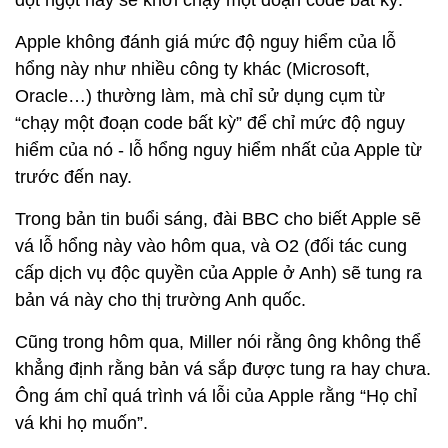
đột ngột hay sẽ khởi chạy một đoạn code bất kỳ.”
Apple không đánh giá mức độ nguy hiểm của lỗ
hổng này như nhiều công ty khác (Microsoft,
Oracle…) thường làm, mà chỉ sử dụng cụm từ
“chạy một đoạn code bất kỳ” để chỉ mức độ nguy
hiểm của nó - lỗ hổng nguy hiểm nhất của Apple từ
trước đến nay.
Trong bản tin buổi sáng, đài BBC cho biết Apple sẽ
vá lỗ hổng này vào hôm qua, và O2 (đối tác cung
cấp dịch vụ độc quyền của Apple ở Anh) sẽ tung ra
bản vá này cho thị trường Anh quốc.
Cũng trong hôm qua, Miller nói rằng ông không thể
khẳng định rằng bản vá sắp được tung ra hay chưa.
Ông ám chỉ quá trình vá lỗi của Apple rằng “Họ chỉ
vá khi họ muốn”.