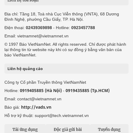
Liên hệ tòa soạn
Địa chỉ: Tầng 18, Toà nhà Cục Viễn thông (VNTA), 68 Dương
Đình Nghệ, phường Cầu Giấy, TP. Hà Nội.
Điện thoại:
02439369898
- Hotline:
0923457788
Email: vietnamnet@vietnamnet.vn
© 1997 Báo VietNamNet. All rights reserved. Chỉ được phát hành
lại thông tin từ website này khi có sự đồng ý bằng văn bản của
báo VietNamNet.
Liên hệ quảng cáo
Công ty Cổ phần Truyền thông VietNamNet
0919405885 (Hà Nội)
0919435885 (Tp.HCM)
Hotline:
-
Email: contact@vietnamnet.vn
http://vads.vn
Báo giá:
Hỗ trợ kỹ thuật: support@tech.vietnamnet.vn
Tải ứng dụng
Độc giả gửi bài
Tuyển dụng