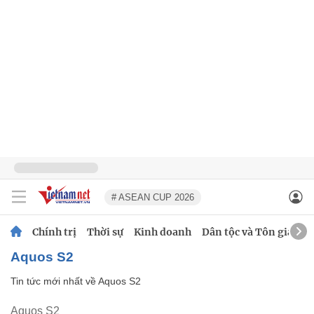
# ASEAN CUP 2026
Chính trị
Thời sự
Kinh doanh
Dân tộc và Tôn giáo
Aquos S2
Tin tức mới nhất về
Aquos S2
Aquos S2