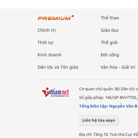
Thể thao
Chính trị
Giáo dục
Thời sự
Thế giới
Kinh doanh
Đời sống
Dân tộc và Tôn giáo
Văn hóa - Giải trí
Cơ quan chủ quản: Bộ Dân tộc v
Số giấy phép: 146/GP-BVHTTDL,
Tổng biên tập: Nguyễn Văn B
Liên hệ tòa soạn
Địa chỉ: Tầng 18, Toà nhà Cục 