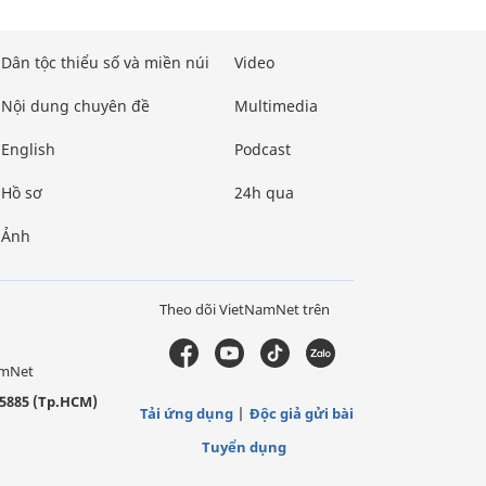
Dân tộc thiểu số và miền núi
Video
Nội dung chuyên đề
Multimedia
English
Podcast
Hồ sơ
24h qua
Ảnh
Theo dõi VietNamNet trên
amNet
5885 (Tp.HCM)
Tải ứng dụng
Độc giả gửi bài
Tuyển dụng