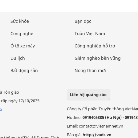
Sức khỏe
Bạn đọc
Công nghệ
Tuần Việt Nam
Ô tô xe máy
Công nghiệp hỗ trợ
Du lịch
Giảm nghèo bền vững
Bất động sản
Nông thôn mới
à Tôn giáo
Liên hệ quảng cáo
 cấp ngày 17/10/2025
Công ty Cổ phần Truyền thông VietN
á
Hotline:
0919405885 (Hà Nội)
-
091943
Email: contact@vietnamnet.vn
Báo giá:
http://vads.vn
Viễn thông (VNTA), 68 Dương Đình