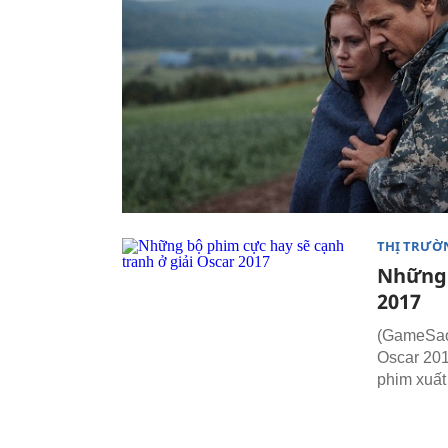
THỊ TRƯỜ
Những 
2017
(GameSao.
Oscar 201
phim xuất