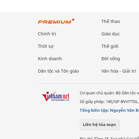
Thể thao
Chính trị
Giáo dục
Thời sự
Thế giới
Kinh doanh
Đời sống
Dân tộc và Tôn giáo
Văn hóa - Giải trí
Cơ quan chủ quản: Bộ Dân tộc v
Số giấy phép: 146/GP-BVHTTDL,
Tổng biên tập: Nguyễn Văn B
Liên hệ tòa soạn
Địa chỉ: Tầng 18, Toà nhà Cục 