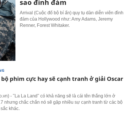
sao đình đám
Arrival (Cuộc đổ bộ bí ẩn) quy tụ dàn diễn viên đình
đám của Hollywood như: Amy Adams, Jeremy
Renner, Forest Whitaker.
NG
bộ phim cực hay sẽ cạnh tranh ở giải Oscar
vn) - "La La Land" có khả năng sẽ là cái tên thắng lớn ở
7 nhưng chắc chắn nó sẽ gặp nhiều sự cạnh tranh từ các bộ
 sắc khác.