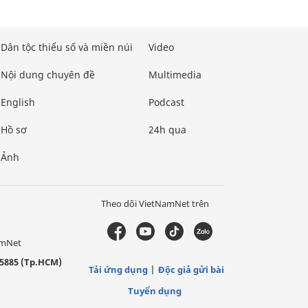
Dân tộc thiểu số và miền núi
Video
Nội dung chuyên đề
Multimedia
English
Podcast
Hồ sơ
24h qua
Ảnh
Theo dõi VietNamNet trên
amNet
5885 (Tp.HCM)
Tải ứng dụng
Độc giả gửi bài
Tuyển dụng