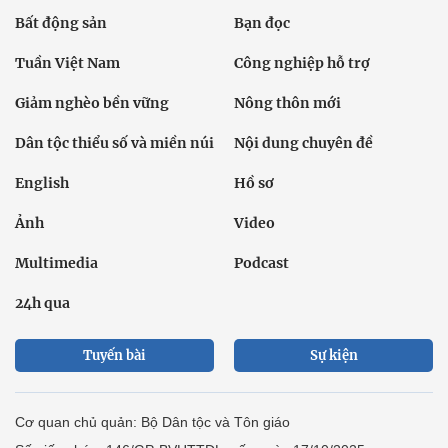
Bất động sản
Bạn đọc
Tuần Việt Nam
Công nghiệp hỗ trợ
Giảm nghèo bền vững
Nông thôn mới
Dân tộc thiểu số và miền núi
Nội dung chuyên đề
English
Hồ sơ
Ảnh
Video
Multimedia
Podcast
24h qua
Tuyến bài
Sự kiện
Cơ quan chủ quản: Bộ Dân tộc và Tôn giáo