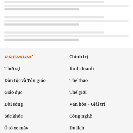
Chính trị
Thời sự
Kinh doanh
Dân tộc và Tôn giáo
Thể thao
Giáo dục
Thế giới
Đời sống
Văn hóa - Giải trí
Sức khỏe
Công nghệ
Ô tô xe máy
Du lịch