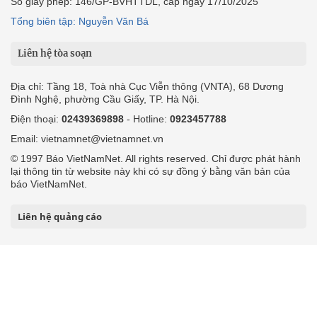
Số giấy phép: 146/GP-BVHTTDL, cấp ngày 17/10/2025
Tổng biên tập: Nguyễn Văn Bá
Liên hệ tòa soạn
Địa chỉ: Tầng 18, Toà nhà Cục Viễn thông (VNTA), 68 Dương
Đình Nghệ, phường Cầu Giấy, TP. Hà Nội.
Điện thoại:
02439369898
- Hotline:
0923457788
Email: vietnamnet@vietnamnet.vn
© 1997 Báo VietNamNet. All rights reserved. Chỉ được phát hành
lại thông tin từ website này khi có sự đồng ý bằng văn bản của
báo VietNamNet.
Liên hệ quảng cáo
Công ty Cổ phần Truyền thông VietNamNet
0919405885 (Hà Nội)
0919435885 (Tp.HCM)
Hotline:
-
Email: contact@vietnamnet.vn
http://vads.vn
Báo giá: