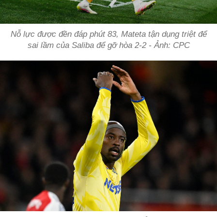
Nỗ lực được đền đáp phút 83, Mateta tận dụng triệt để
sai lầm của Saliba để gỡ hòa 2-2 - Ảnh: CPC