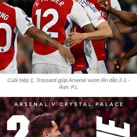
Cuối hiệp 1, Trossard giúp Arsenal vươn lên dẫn 2-1 -
Ảnh: P.L