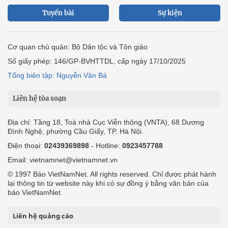
Tuyến bài
Sự kiện
Cơ quan chủ quản: Bộ Dân tộc và Tôn giáo
Số giấy phép: 146/GP-BVHTTDL, cấp ngày 17/10/2025
Tổng biên tập: Nguyễn Văn Bá
Liên hệ tòa soạn
Địa chỉ: Tầng 18, Toà nhà Cục Viễn thông (VNTA), 68 Dương
Đình Nghệ, phường Cầu Giấy, TP. Hà Nội.
Điện thoại:
02439369898
- Hotline:
0923457788
Email: vietnamnet@vietnamnet.vn
© 1997 Báo VietNamNet. All rights reserved. Chỉ được phát hành
lại thông tin từ website này khi có sự đồng ý bằng văn bản của
báo VietNamNet.
Liên hệ quảng cáo