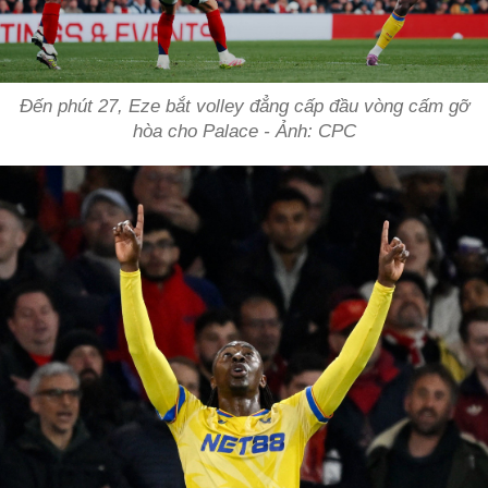
Đến phút 27, Eze bắt volley đẳng cấp đầu vòng cấm gỡ
hòa cho Palace - Ảnh: CPC