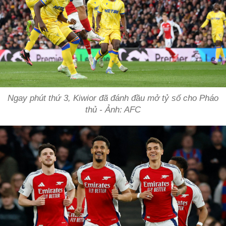
Ngay phút thứ 3, Kiwior đã đánh đầu mở tỷ số cho Pháo
thủ - Ảnh: AFC