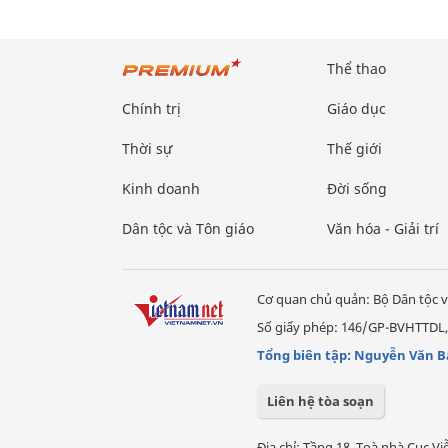
Thể thao
Chính trị
Giáo dục
Thời sự
Thế giới
Kinh doanh
Đời sống
Dân tộc và Tôn giáo
Văn hóa - Giải trí
Cơ quan chủ quản: Bộ Dân tộc v
Số giấy phép: 146/GP-BVHTTDL,
Tổng biên tập: Nguyễn Văn B
Liên hệ tòa soạn
Địa chỉ: Tầng 18, Toà nhà Cục 