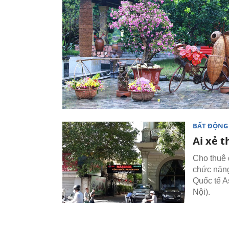
BẤT ĐỘNG
Ai xẻ t
Cho thuê 
chức năng
Quốc tế A
Nội).