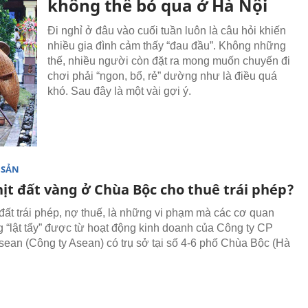
không thể bỏ qua ở Hà Nội
Đi nghỉ ở đâu vào cuối tuần luôn là câu hỏi khiến
nhiều gia đình cảm thấy “đau đầu”. Không những
thế, nhiều người còn đặt ra mong muốn chuyến đi
chơi phải “ngon, bổ, rẻ” dường như là điều quá
khó. Sau đây là một vài gợi ý.
 SẢN
hịt đất vàng ở Chùa Bộc cho thuê trái phép?
đất trái phép, nợ thuế, là những vi phạm mà các cơ quan
 “lật tẩy” được từ hoạt động kinh doanh của Công ty CP
sean (Công ty Asean) có trụ sở tại số 4-6 phố Chùa Bộc (Hà