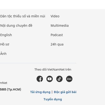
Dân tộc thiểu số và miền núi
Video
Nội dung chuyên đề
Multimedia
English
Podcast
Hồ sơ
24h qua
Ảnh
Theo dõi VietNamNet trên
amNet
5885 (Tp.HCM)
Tải ứng dụng
Độc giả gửi bài
Tuyển dụng