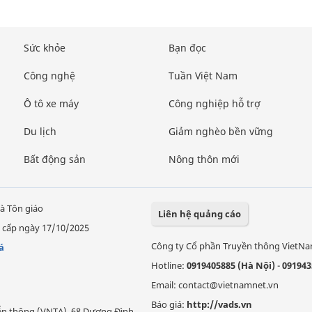
Sức khỏe
Bạn đọc
Công nghệ
Tuần Việt Nam
Ô tô xe máy
Công nghiệp hỗ trợ
Du lịch
Giảm nghèo bền vững
Bất động sản
Nông thôn mới
à Tôn giáo
Liên hệ quảng cáo
 cấp ngày 17/10/2025
Công ty Cổ phần Truyền thông VietN
á
Hotline:
0919405885 (Hà Nội)
-
091943
Email: contact@vietnamnet.vn
Báo giá:
http://vads.vn
Viễn thông (VNTA), 68 Dương Đình