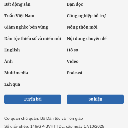
Bất động sản
Bạn đọc
Tuần Việt Nam
Công nghiệp hỗ trợ
Giảm nghèo bền vững
Nông thôn mới
Dân tộc thiểu số và miền núi
Nội dung chuyên đề
English
Hồ sơ
Ảnh
Video
Multimedia
Podcast
24h qua
Tuyến bài
Sự kiện
Cơ quan chủ quản: Bộ Dân tộc và Tôn giáo
Số giấy phép: 146/GP-BVHTTDL, cấp ngày 17/10/2025