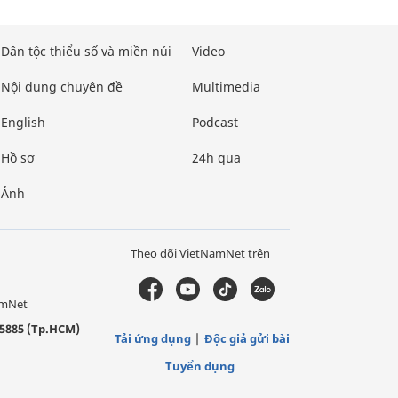
Dân tộc thiểu số và miền núi
Video
Nội dung chuyên đề
Multimedia
English
Podcast
Hồ sơ
24h qua
Ảnh
Theo dõi VietNamNet trên
amNet
5885 (Tp.HCM)
Tải ứng dụng
Độc giả gửi bài
Tuyển dụng