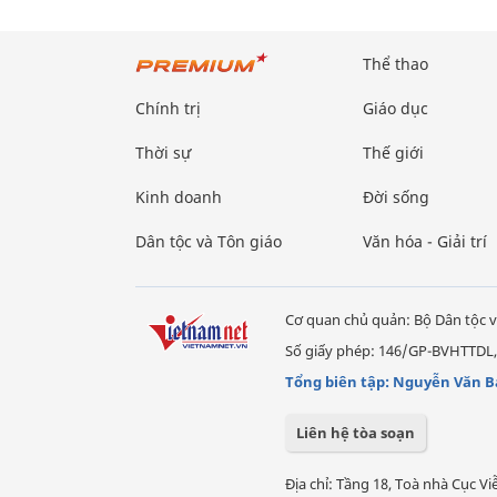
Thể thao
Chính trị
Giáo dục
Thời sự
Thế giới
Kinh doanh
Đời sống
Dân tộc và Tôn giáo
Văn hóa - Giải trí
Cơ quan chủ quản: Bộ Dân tộc v
Số giấy phép: 146/GP-BVHTTDL,
Tổng biên tập: Nguyễn Văn B
Liên hệ tòa soạn
Địa chỉ: Tầng 18, Toà nhà Cục 