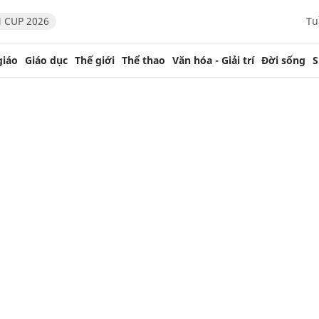
 CUP 2026
Tu
giáo
Giáo dục
Thế giới
Thể thao
Văn hóa - Giải trí
Đời sống
S