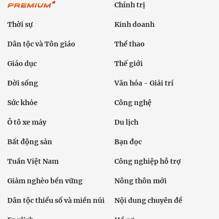
Chính trị
Thời sự
Kinh doanh
Dân tộc và Tôn giáo
Thể thao
Giáo dục
Thế giới
Đời sống
Văn hóa - Giải trí
Sức khỏe
Công nghệ
Ô tô xe máy
Du lịch
Bất động sản
Bạn đọc
Tuần Việt Nam
Công nghiệp hỗ trợ
Giảm nghèo bền vững
Nông thôn mới
Dân tộc thiểu số và miền núi
Nội dung chuyên đề