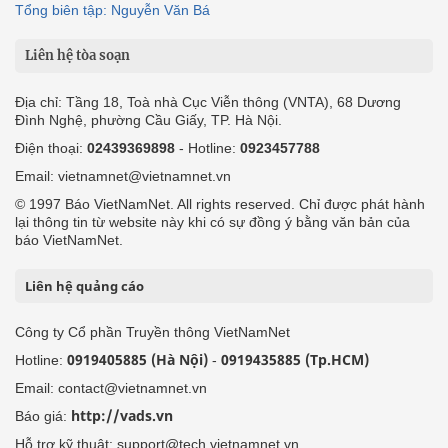
Tổng biên tập: Nguyễn Văn Bá
Liên hệ tòa soạn
Địa chỉ: Tầng 18, Toà nhà Cục Viễn thông (VNTA), 68 Dương
Đình Nghệ, phường Cầu Giấy, TP. Hà Nội.
Điện thoại:
02439369898
- Hotline:
0923457788
Email: vietnamnet@vietnamnet.vn
© 1997 Báo VietNamNet. All rights reserved. Chỉ được phát hành
lại thông tin từ website này khi có sự đồng ý bằng văn bản của
báo VietNamNet.
Liên hệ quảng cáo
Công ty Cổ phần Truyền thông VietNamNet
0919405885 (Hà Nội)
0919435885 (Tp.HCM)
Hotline:
-
Email: contact@vietnamnet.vn
http://vads.vn
Báo giá:
Hỗ trợ kỹ thuật: support@tech.vietnamnet.vn