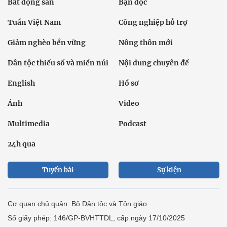
Bất động sản
Bạn đọc
Tuần Việt Nam
Công nghiệp hỗ trợ
Giảm nghèo bền vững
Nông thôn mới
Dân tộc thiểu số và miền núi
Nội dung chuyên đề
English
Hồ sơ
Ảnh
Video
Multimedia
Podcast
24h qua
Tuyến bài
Sự kiện
Cơ quan chủ quản: Bộ Dân tộc và Tôn giáo
Số giấy phép: 146/GP-BVHTTDL, cấp ngày 17/10/2025