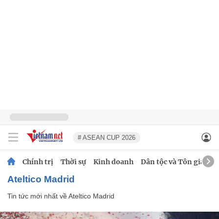
# ASEAN CUP 2026
Chính trị
Thời sự
Kinh doanh
Dân tộc và Tôn giáo
Ateltico Madrid
Tin tức mới nhất về
Ateltico Madrid