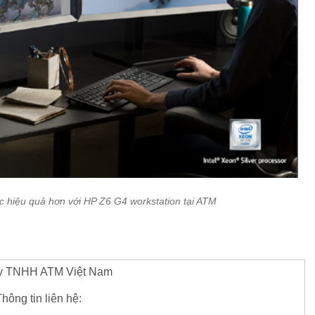
c hiệu quả hơn với HP Z6 G4 workstation tại ATM
y TNHH ATM Việt Nam
hông tin liên hệ: