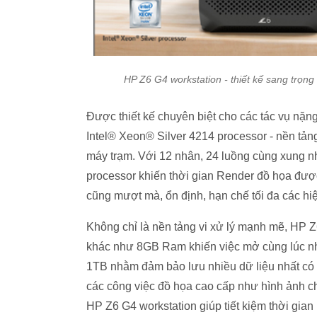
HP Z6 G4 workstation - thiết kế sang trọng
Được thiết kế chuyên biệt cho các tác vụ nặn
Intel® Xeon® Silver 4214 processor - nền tảng 
máy trạm. Với 12 nhân, 24 luồng cùng xung nh
processor khiến thời gian Render đồ họa được
cũng mượt mà, ổn định, hạn chế tối đa các hi
Không chỉ là nền tảng vi xử lý mạnh mẽ, HP Z
khác như 8GB Ram khiến việc mở cùng lúc nh
1TB nhằm đảm bảo lưu nhiều dữ liệu nhất có
các công việc đồ họa cao cấp như hình ảnh c
HP Z6 G4 workstation giúp tiết kiệm thời gian 