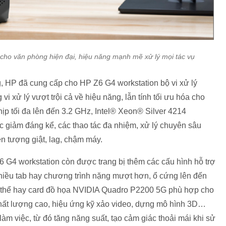
 cho văn phòng hiện đại, hiệu năng mạnh mẽ xử lý mọi tác vụ
g, HP đã cung cấp cho HP Z6 G4 workstation bộ vi xử lý
vi xử lý vượt trội cả về hiệu năng, lẫn tính tối ưu hóa cho
ịp tối đa lên đến 3.2 GHz, Intel® Xeon® Silver 4214
 giảm đáng kể, các thao tác đa nhiệm, xử lý chuyên sâu
ện tượng giật, lag, chậm máy.
6 G4 workstation còn được trang bị thêm các cấu hình hỗ trợ
iều tab hay chương trình nặng mượt hơn, ổ cứng lên đến
 thể hay card đồ họa NVIDIA Quadro P2200 5G phù hợp cho
hất lượng cao, hiệu ứng kỹ xảo video, dựng mô hình 3D…
làm việc, từ đó tăng năng suất, tạo cảm giác thoải mái khi sử