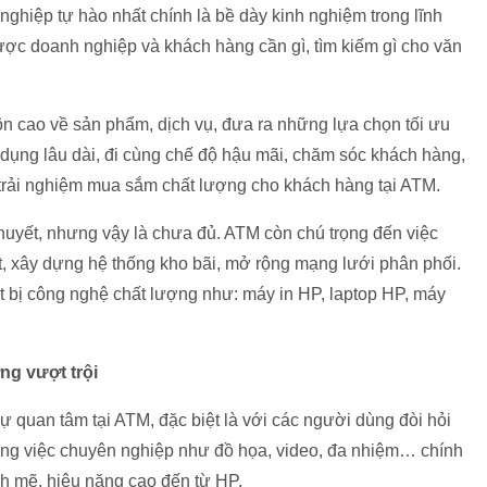
hiệp tự hào nhất chính là bề dày kinh nghiệm trong lĩnh
ược doanh nghiệp và khách hàng cần gì, tìm kiếm gì cho văn
môn cao về sản phẩm, dịch vụ, đưa ra những lựa chọn tối ưu
dụng lâu dài, đi cùng chế độ hậu mãi, chăm sóc khách hàng,
trải nghiệm mua sắm chất lượng cho khách hàng tại ATM.
 huyết, nhưng vậy là chưa đủ. ATM còn chú trọng đến việc
hất, xây dựng hệ thống kho bãi, mở rộng mạng lưới phân phối.
ết bị công nghệ chất lượng như: máy in HP, laptop HP, máy
ng vượt trội
quan tâm tại ATM, đặc biệt là với các người dùng đòi hỏi
công việc chuyên nghiệp như đồ họa, video, đa nhiệm… chính
h mẽ, hiệu năng cao đến từ HP.