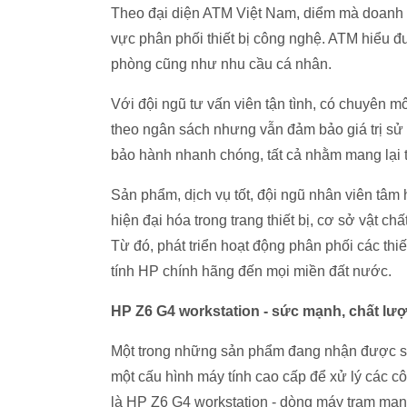
Theo đại diện ATM Việt Nam, diểm mà doanh ng
vực phân phối thiết bị công nghệ. ATM hiểu đ
phòng cũng như nhu cầu cá nhân.
Với đội ngũ tư vấn viên tận tình, có chuyên 
theo ngân sách nhưng vẫn đảm bảo giá trị sử 
bảo hành nhanh chóng, tất cả nhằm mang lại 
Sản phẩm, dịch vụ tốt, đội ngũ nhân viên tâm
hiện đại hóa trong trang thiết bị, cơ sở vật c
Từ đó, phát triển hoạt động phân phối các thi
tính HP chính hãng đến mọi miền đất nước.
HP Z6 G4 workstation - sức mạnh, chất lượ
Một trong những sản phẩm đang nhận được sự 
một cấu hình máy tính cao cấp để xử lý các 
là HP Z6 G4 workstation - dòng máy trạm mạn