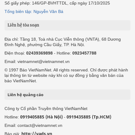
Số giấy phép: 146/GP-BVHTTDL, cấp ngày 17/10/2025
Tổng biên tập: Nguyễn Văn Bá
Liên hệ tòa soạn
Địa chỉ: Tầng 18, Toà nhà Cục Viễn thông (VNTA), 68 Dương
Đình Nghệ, phường Cầu Giấy, TP. Hà Nội.
Điện thoại:
02439369898
- Hotline:
0923457788
Email: vietnamnet@vietnamnet.vn
© 1997 Báo VietNamNet. All rights reserved. Chỉ được phát hành
lại thông tin từ website này khi có sự đồng ý bằng văn bản của
báo VietNamNet.
Liên hệ quảng cáo
Công ty Cổ phần Truyền thông VietNamNet
0919405885 (Hà Nội)
0919435885 (Tp.HCM)
Hotline:
-
Email: contact@vietnamnet.vn
http://vads.vn
Báo giá: