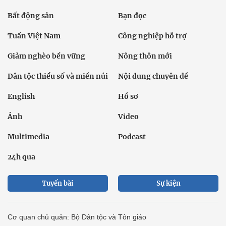
Bất động sản
Bạn đọc
Tuần Việt Nam
Công nghiệp hỗ trợ
Giảm nghèo bền vững
Nông thôn mới
Dân tộc thiểu số và miền núi
Nội dung chuyên đề
English
Hồ sơ
Ảnh
Video
Multimedia
Podcast
24h qua
Tuyến bài
Sự kiện
Cơ quan chủ quản: Bộ Dân tộc và Tôn giáo