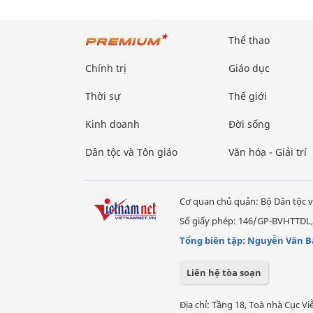
Thể thao
Chính trị
Giáo dục
Thời sự
Thế giới
Kinh doanh
Đời sống
Dân tộc và Tôn giáo
Văn hóa - Giải trí
Cơ quan chủ quản: Bộ Dân tộc v
Số giấy phép: 146/GP-BVHTTDL,
Tổng biên tập: Nguyễn Văn B
Liên hệ tòa soạn
Địa chỉ: Tầng 18, Toà nhà Cục 