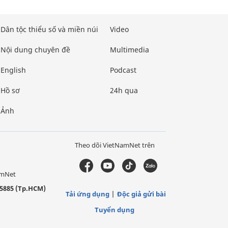
Dân tộc thiểu số và miền núi
Video
Nội dung chuyên đề
Multimedia
English
Podcast
Hồ sơ
24h qua
Ảnh
Theo dõi VietNamNet trên
amNet
5885 (Tp.HCM)
Tải ứng dụng
Độc giả gửi bài
Tuyển dụng