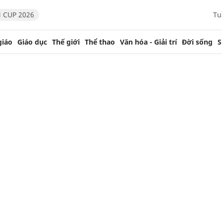
 CUP 2026
Tu
giáo
Giáo dục
Thế giới
Thể thao
Văn hóa - Giải trí
Đời sống
S