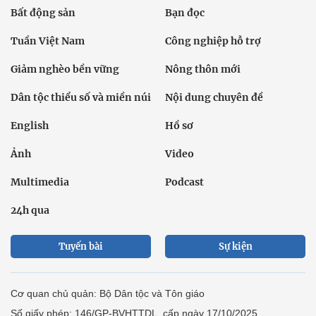
Bất động sản
Bạn đọc
Tuần Việt Nam
Công nghiệp hỗ trợ
Giảm nghèo bền vững
Nông thôn mới
Dân tộc thiểu số và miền núi
Nội dung chuyên đề
English
Hồ sơ
Ảnh
Video
Multimedia
Podcast
24h qua
Tuyến bài
Sự kiện
Cơ quan chủ quản: Bộ Dân tộc và Tôn giáo
Số giấy phép: 146/GP-BVHTTDL, cấp ngày 17/10/2025