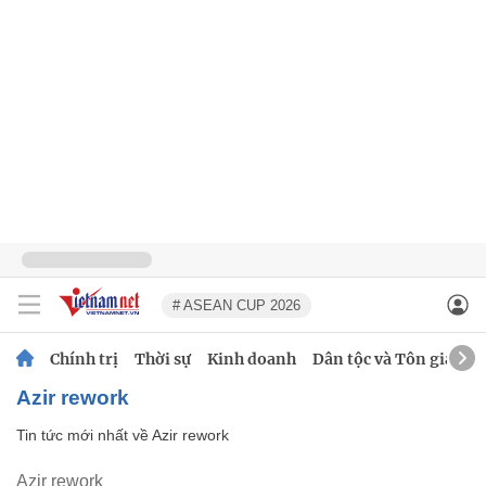
# ASEAN CUP 2026
Chính trị
Thời sự
Kinh doanh
Dân tộc và Tôn giáo
Azir rework
Tin tức mới nhất về
Azir rework
Azir rework