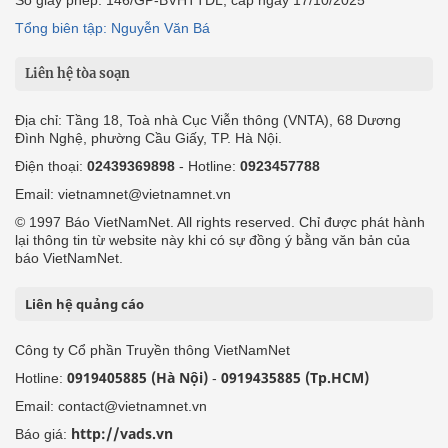
Số giấy phép: 146/GP-BVHTTDL, cấp ngày 17/10/2025
Tổng biên tập: Nguyễn Văn Bá
Liên hệ tòa soạn
Địa chỉ: Tầng 18, Toà nhà Cục Viễn thông (VNTA), 68 Dương
Đình Nghệ, phường Cầu Giấy, TP. Hà Nội.
Điện thoại:
02439369898
- Hotline:
0923457788
Email: vietnamnet@vietnamnet.vn
© 1997 Báo VietNamNet. All rights reserved. Chỉ được phát hành
lại thông tin từ website này khi có sự đồng ý bằng văn bản của
báo VietNamNet.
Liên hệ quảng cáo
Công ty Cổ phần Truyền thông VietNamNet
0919405885 (Hà Nội)
0919435885 (Tp.HCM)
Hotline:
-
Email: contact@vietnamnet.vn
http://vads.vn
Báo giá: