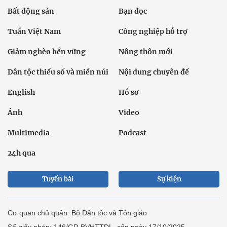
Bất động sản
Bạn đọc
Tuần Việt Nam
Công nghiệp hỗ trợ
Giảm nghèo bền vững
Nông thôn mới
Dân tộc thiểu số và miền núi
Nội dung chuyên đề
English
Hồ sơ
Ảnh
Video
Multimedia
Podcast
24h qua
Tuyến bài
Sự kiện
Cơ quan chủ quản: Bộ Dân tộc và Tôn giáo