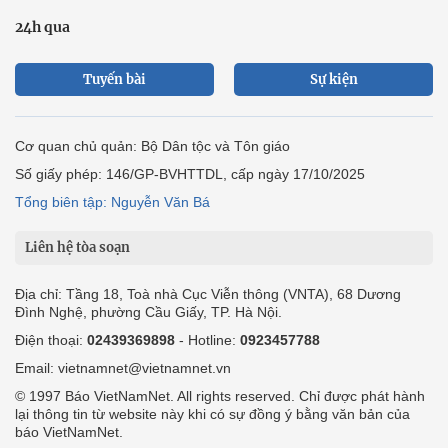
24h qua
Tuyến bài
Sự kiện
Cơ quan chủ quản: Bộ Dân tộc và Tôn giáo
Số giấy phép: 146/GP-BVHTTDL, cấp ngày 17/10/2025
Tổng biên tập: Nguyễn Văn Bá
Liên hệ tòa soạn
Địa chỉ: Tầng 18, Toà nhà Cục Viễn thông (VNTA), 68 Dương
Đình Nghệ, phường Cầu Giấy, TP. Hà Nội.
Điện thoại:
02439369898
- Hotline:
0923457788
Email: vietnamnet@vietnamnet.vn
© 1997 Báo VietNamNet. All rights reserved. Chỉ được phát hành
lại thông tin từ website này khi có sự đồng ý bằng văn bản của
báo VietNamNet.