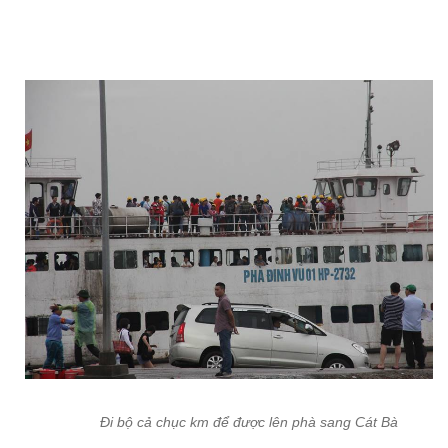
Đi bộ cả chục km để được lên phà sang Cát Bà