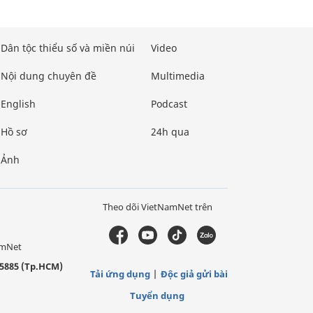
Dân tộc thiểu số và miền núi
Video
Nội dung chuyên đề
Multimedia
English
Podcast
Hồ sơ
24h qua
Ảnh
Theo dõi VietNamNet trên
amNet
5885 (Tp.HCM)
Tải ứng dụng
Độc giả gửi bài
Tuyển dụng