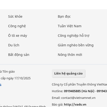
Sức khỏe
Bạn đọc
Công nghệ
Tuần Việt Nam
Ô tô xe máy
Công nghiệp hỗ trợ
Du lịch
Giảm nghèo bền vững
Bất động sản
Nông thôn mới
à Tôn giáo
Liên hệ quảng cáo
 cấp ngày 17/10/2025
Công ty Cổ phần Truyền thông VietN
á
Hotline:
0919405885 (Hà Nội)
-
091943
Email: contact@vietnamnet.vn
Báo giá:
http://vads.vn
Viễn thông (VNTA), 68 Dương Đình