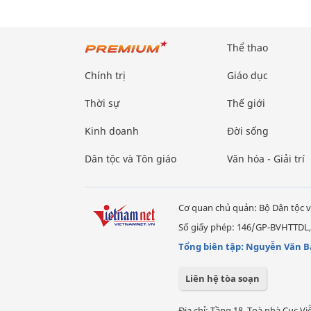
Thể thao
Chính trị
Giáo dục
Thời sự
Thế giới
Kinh doanh
Đời sống
Dân tộc và Tôn giáo
Văn hóa - Giải trí
Cơ quan chủ quản: Bộ Dân tộc v
Số giấy phép: 146/GP-BVHTTDL,
Tổng biên tập: Nguyễn Văn B
Liên hệ tòa soạn
Địa chỉ: Tầng 18, Toà nhà Cục 