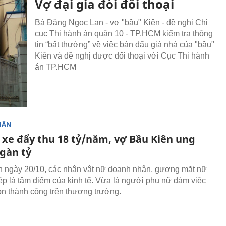
Vợ đại gia đòi đối thoại
Bà Đặng Ngọc Lan - vợ "bầu" Kiên - đề nghị Chi
cục Thi hành án quận 10 - TP.HCM kiểm tra thông
tin “bất thường” về việc bán đấu giá nhà của "bầu"
Kiên và đề nghị được đối thoại với Cục Thi hành
án TP.HCM
HÂN
l xe đẩy thu 18 tỷ/năm, vợ Bầu Kiên ung
gàn tỷ
n ngày 20/10, các nhân vật nữ doanh nhân, gương mặt nữ
ệp là tâm điểm của kinh tế. Vừa là người phụ nữ đảm việc
òn thành công trên thương trường.