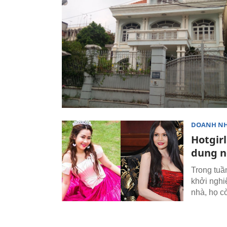
DOANH N
Hotgir
dung n
Trong tuầ
khởi nghi
nhà, họ c