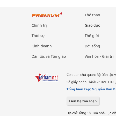
Thể thao
Chính trị
Giáo dục
Thời sự
Thế giới
Kinh doanh
Đời sống
Dân tộc và Tôn giáo
Văn hóa - Giải trí
Cơ quan chủ quản: Bộ Dân tộc v
Số giấy phép: 146/GP-BVHTTDL,
Tổng biên tập: Nguyễn Văn B
Liên hệ tòa soạn
Địa chỉ: Tầng 18, Toà nhà Cục 