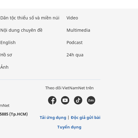
Dân tộc thiểu số và miền núi
Video
Nội dung chuyên đề
Multimedia
English
Podcast
Hồ sơ
24h qua
Ảnh
Theo dõi VietNamNet trên
amNet
5885 (Tp.HCM)
Tải ứng dụng
Độc giả gửi bài
Tuyển dụng