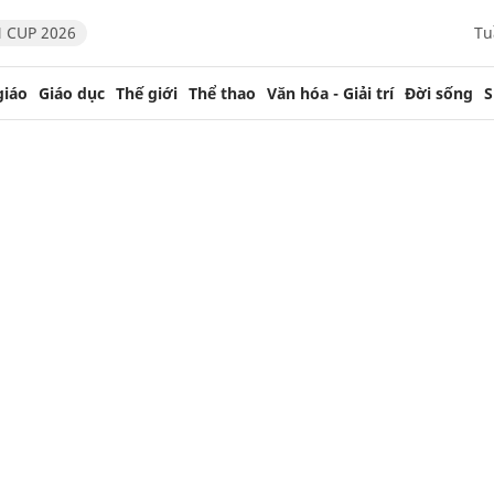
 CUP 2026
Tu
giáo
Giáo dục
Thế giới
Thể thao
Văn hóa - Giải trí
Đời sống
S