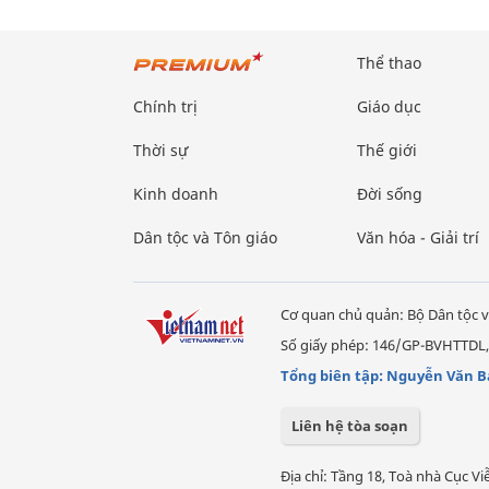
Thể thao
Chính trị
Giáo dục
Thời sự
Thế giới
Kinh doanh
Đời sống
Dân tộc và Tôn giáo
Văn hóa - Giải trí
Cơ quan chủ quản: Bộ Dân tộc v
Số giấy phép: 146/GP-BVHTTDL,
Tổng biên tập: Nguyễn Văn B
Liên hệ tòa soạn
Địa chỉ: Tầng 18, Toà nhà Cục 