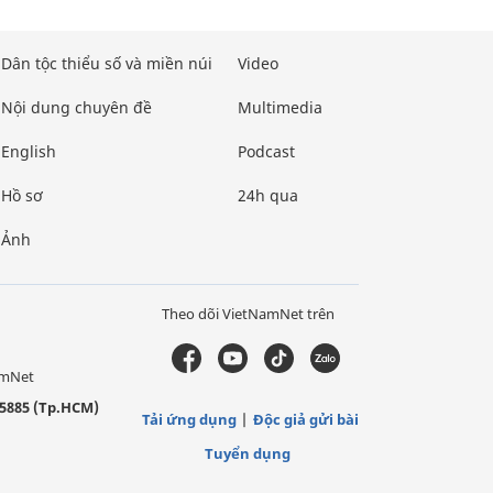
Dân tộc thiểu số và miền núi
Video
Nội dung chuyên đề
Multimedia
English
Podcast
Hồ sơ
24h qua
Ảnh
Theo dõi VietNamNet trên
amNet
5885 (Tp.HCM)
Tải ứng dụng
Độc giả gửi bài
Tuyển dụng