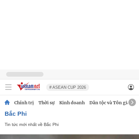
# ASEAN CUP 2026
Chính trị
Thời sự
Kinh doanh
Dân tộc và Tôn giáo
Bắc Phi
Tin tức mới nhất về
Bắc Phi