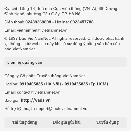
Địa chỉ: Tầng 18, Toà nhà Cục Viễn thông (VNTA), 68 Dương
Đình Nghệ, phường Cầu Giấy, TP. Hà Nội.
Điện thoại:
02439369898
- Hotline:
0923457788
Email: vietnamnet@vietnamnet.vn
© 1997 Báo VietNamNet. All rights reserved. Chỉ được phát hành
lại thông tin từ website này khi có sự đồng ý bằng văn bản của
báo VietNamNet.
Liên hệ quảng cáo
Công ty Cổ phần Truyền thông VietNamNet
0919405885 (Hà Nội)
0919435885 (Tp.HCM)
Hotline:
-
Email: contact@vietnamnet.vn
http://vads.vn
Báo giá:
Hỗ trợ kỹ thuật: support@tech.vietnamnet.vn
Tải ứng dụng
Độc giả gửi bài
Tuyển dụng