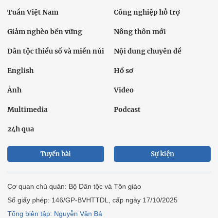
Tuần Việt Nam
Công nghiệp hỗ trợ
Giảm nghèo bền vững
Nông thôn mới
Dân tộc thiểu số và miền núi
Nội dung chuyên đề
English
Hồ sơ
Ảnh
Video
Multimedia
Podcast
24h qua
Tuyến bài
Sự kiện
Cơ quan chủ quản: Bộ Dân tộc và Tôn giáo
Số giấy phép: 146/GP-BVHTTDL, cấp ngày 17/10/2025
Tổng biên tập: Nguyễn Văn Bá