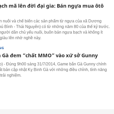
ạch mã lên đời đại gia: Bán ngựa mua ôtô
 nuôi và chế biến các sản phẩm từ ngựa của xã Dương
ú Bình - Thái Nguyên) có từ những năm 80 của thế kỷ trước.
người dân chủ yếu nuôi, buôn bán ngựa bạch và không ít
giàu lên nhờ nghề này.
NG
h Gà đem “chất MMO” vào xứ sở Gunny
) - Đúng 9h00 sáng 31/7/2014, Game bắn Gà Gunny chính
ắt bản cập nhật Kỵ Binh Gà với những điều chỉnh, tính năng
trải nghiệm.