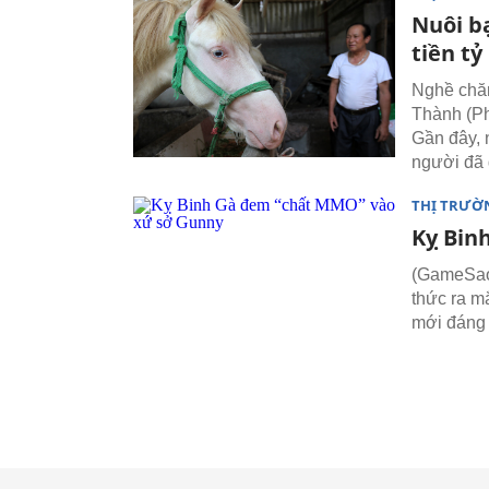
Nuôi b
tiền tỷ
Nghề chăn
Thành (Ph
Gần đây, 
người đã 
THỊ TRƯỜ
Kỵ Bin
(GameSao
thức ra m
mới đáng 