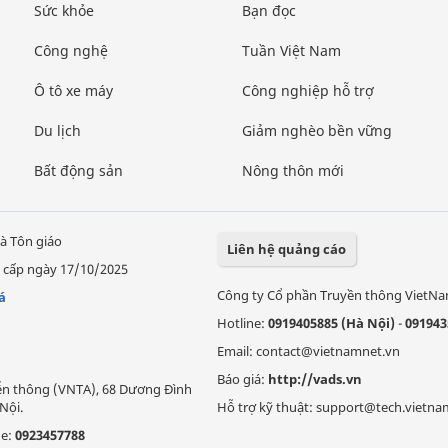
Sức khỏe
Bạn đọc
Công nghệ
Tuần Việt Nam
Ô tô xe máy
Công nghiệp hỗ trợ
Du lịch
Giảm nghèo bền vững
Bất động sản
Nông thôn mới
à Tôn giáo
Liên hệ quảng cáo
 cấp ngày 17/10/2025
Công ty Cổ phần Truyền thông VietN
á
Hotline:
0919405885 (Hà Nội)
-
091943
Email: contact@vietnamnet.vn
Báo giá:
http://vads.vn
Viễn thông (VNTA), 68 Dương Đình
Nội.
Hỗ trợ kỹ thuật: support@tech.vietna
ne:
0923457788