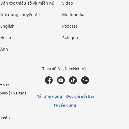
Dân tộc thiểu số và miền núi
Video
Nội dung chuyên đề
Multimedia
English
Podcast
Hồ sơ
24h qua
Ảnh
Theo dõi VietNamNet trên
amNet
5885 (Tp.HCM)
Tải ứng dụng
Độc giả gửi bài
Tuyển dụng
mnet.vn