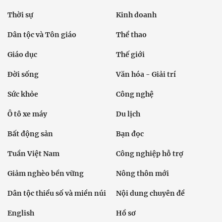
Thời sự
Kinh doanh
Dân tộc và Tôn giáo
Thể thao
Giáo dục
Thế giới
Đời sống
Văn hóa - Giải trí
Sức khỏe
Công nghệ
Ô tô xe máy
Du lịch
Bất động sản
Bạn đọc
Tuần Việt Nam
Công nghiệp hỗ trợ
Giảm nghèo bền vững
Nông thôn mới
Dân tộc thiểu số và miền núi
Nội dung chuyên đề
English
Hồ sơ