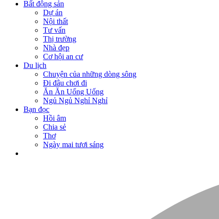
Bất động sản
Dự án
Nội thất
Tư vấn
Thị trường
Nhà đẹp
Cơ hội an cư
Du lịch
Chuyện của những dòng sông
Đi đâu chơi đi
Ăn Ăn Uống Uống
Ngủ Ngủ Nghỉ Nghỉ
Bạn đọc
Hồi âm
Chia sẻ
Thơ
Ngày mai tươi sáng