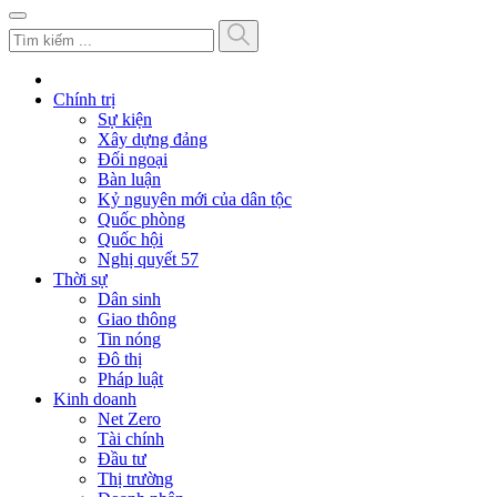
Chính trị
Sự kiện
Xây dựng đảng
Đối ngoại
Bàn luận
Kỷ nguyên mới của dân tộc
Quốc phòng
Quốc hội
Nghị quyết 57
Thời sự
Dân sinh
Giao thông
Tin nóng
Đô thị
Pháp luật
Kinh doanh
Net Zero
Tài chính
Đầu tư
Thị trường