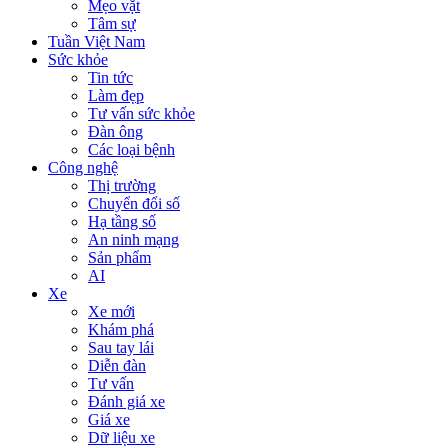
Mẹo vặt
Tâm sự
Tuần Việt Nam
Sức khỏe
Tin tức
Làm đẹp
Tư vấn sức khỏe
Đàn ông
Các loại bệnh
Công nghệ
Thị trường
Chuyển đổi số
Hạ tầng số
An ninh mạng
Sản phẩm
AI
Xe
Xe mới
Khám phá
Sau tay lái
Diễn đàn
Tư vấn
Đánh giá xe
Giá xe
Dữ liệu xe