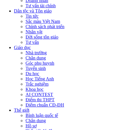
Doanh nhân
Tư vấn tài chính
Dân tộc và Tôn giáo
Tin tức
Sắc màu Việt Nam
Chính sách phát triển
Nhân vật
Đời sống tôn giáo
Tư vấn
Giáo dục
Nhà trường
Chân dung
Góc phụ huynh
Tuyển sinh
Du học
Học Tiếng Anh
Trắc nghiệm
Khoa học
AI CONTEST
Điểm thi THPT
Điểm chuẩn CĐ-ĐH
Thế giới
Bình luận quốc tế
Chân dung
Hồ sơ