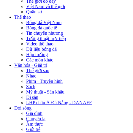
Thế giới đó đây
Việt Nam và thế giới
Quân sự
Thể thao
Bóng đá Việt Nam
Bóng đá quốc tế
Tin chuyển nhượng
Tường thuật trực tiếp
Video thể thao
Dữ liệu bóng đá
Hậu trường
Các môn khác
Văn hóa - Giải trí
Thế giới sao
Nhạc
Phim - Truyền hình
Sách
Mỹ thuật - Sân khấu
Di sản
LHP châu Á Đà Nẵng - DANAFF
Đời sống
Gia đình
Chuyện lạ
Ẩm thực
Giới trẻ