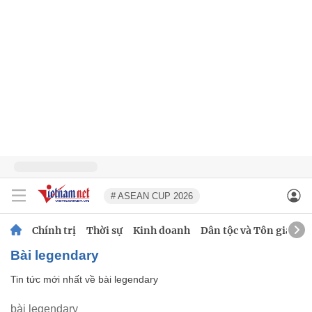
# ASEAN CUP 2026
Chính trị
Thời sự
Kinh doanh
Dân tộc và Tôn giáo
bài legendary
Tin tức mới nhất về
bài legendary
bài legendary