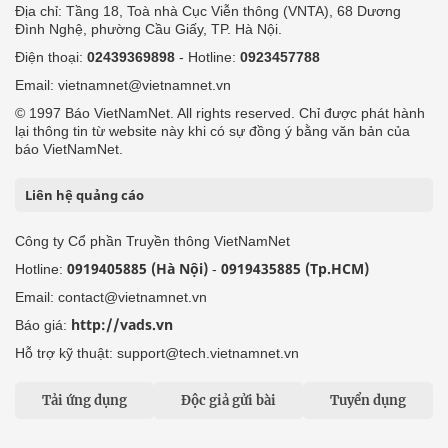
Địa chỉ: Tầng 18, Toà nhà Cục Viễn thông (VNTA), 68 Dương
Đình Nghệ, phường Cầu Giấy, TP. Hà Nội.
Điện thoại:
02439369898
- Hotline:
0923457788
Email: vietnamnet@vietnamnet.vn
© 1997 Báo VietNamNet. All rights reserved. Chỉ được phát hành
lại thông tin từ website này khi có sự đồng ý bằng văn bản của
báo VietNamNet.
Liên hệ quảng cáo
Công ty Cổ phần Truyền thông VietNamNet
0919405885 (Hà Nội)
0919435885 (Tp.HCM)
Hotline:
-
Email: contact@vietnamnet.vn
http://vads.vn
Báo giá:
Hỗ trợ kỹ thuật: support@tech.vietnamnet.vn
Tải ứng dụng
Độc giả gửi bài
Tuyển dụng