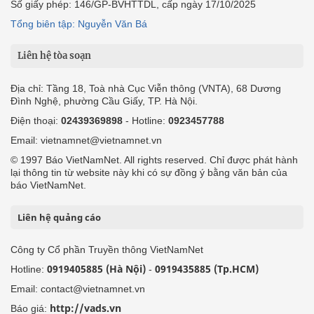
Số giấy phép: 146/GP-BVHTTDL, cấp ngày 17/10/2025
Tổng biên tập: Nguyễn Văn Bá
Liên hệ tòa soạn
Địa chỉ: Tầng 18, Toà nhà Cục Viễn thông (VNTA), 68 Dương
Đình Nghệ, phường Cầu Giấy, TP. Hà Nội.
Điện thoại:
02439369898
- Hotline:
0923457788
Email: vietnamnet@vietnamnet.vn
© 1997 Báo VietNamNet. All rights reserved. Chỉ được phát hành
lại thông tin từ website này khi có sự đồng ý bằng văn bản của
báo VietNamNet.
Liên hệ quảng cáo
Công ty Cổ phần Truyền thông VietNamNet
0919405885 (Hà Nội)
0919435885 (Tp.HCM)
Hotline:
-
Email: contact@vietnamnet.vn
http://vads.vn
Báo giá: