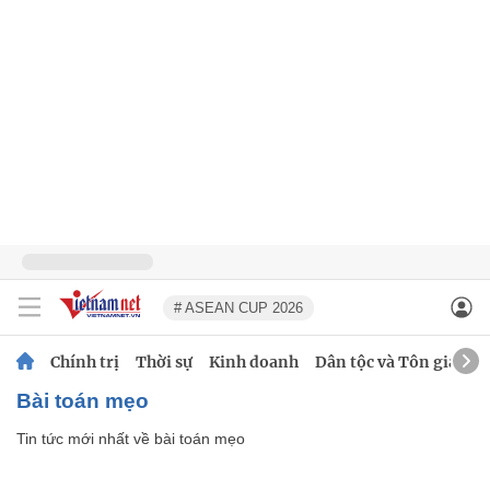
# ASEAN CUP 2026
Chính trị
Thời sự
Kinh doanh
Dân tộc và Tôn giáo
bài toán mẹo
Tin tức mới nhất về
bài toán mẹo