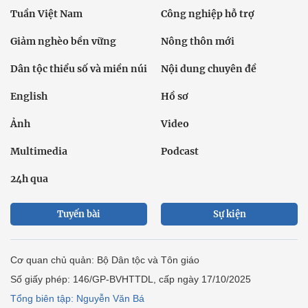
Tuần Việt Nam
Công nghiệp hỗ trợ
Giảm nghèo bền vững
Nông thôn mới
Dân tộc thiểu số và miền núi
Nội dung chuyên đề
English
Hồ sơ
Ảnh
Video
Multimedia
Podcast
24h qua
Tuyến bài
Sự kiện
Cơ quan chủ quản: Bộ Dân tộc và Tôn giáo
Số giấy phép: 146/GP-BVHTTDL, cấp ngày 17/10/2025
Tổng biên tập: Nguyễn Văn Bá