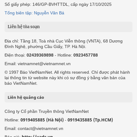
Số giấy phép: 146/GP-BVHTTDL, cấp ngày 17/10/2025
Tổng biên tập: Nguyễn Văn Bá
Liên hệ tòa soạn
Địa chỉ: Tầng 18, Toà nhà Cục Viễn thông (VNTA), 68 Dương
Đình Nghệ, phường Cầu Giấy, TP. Hà Nội.
Điện thoại:
02439369898
- Hotline:
0923457788
Email: vietnamnet@vietnamnet.vn
© 1997 Báo VietNamNet. All rights reserved. Chỉ được phát hành
lại thông tin từ website này khi có sự đồng ý bằng văn bản của
báo VietNamNet.
Liên hệ quảng cáo
Công ty Cổ phần Truyền thông VietNamNet
0919405885 (Hà Nội)
0919435885 (Tp.HCM)
Hotline:
-
Email: contact@vietnamnet.vn
http://vads.vn
Báo giá: