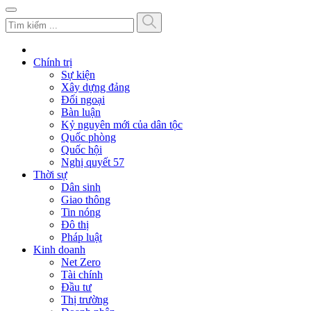
Chính trị
Sự kiện
Xây dựng đảng
Đối ngoại
Bàn luận
Kỷ nguyên mới của dân tộc
Quốc phòng
Quốc hội
Nghị quyết 57
Thời sự
Dân sinh
Giao thông
Tin nóng
Đô thị
Pháp luật
Kinh doanh
Net Zero
Tài chính
Đầu tư
Thị trường