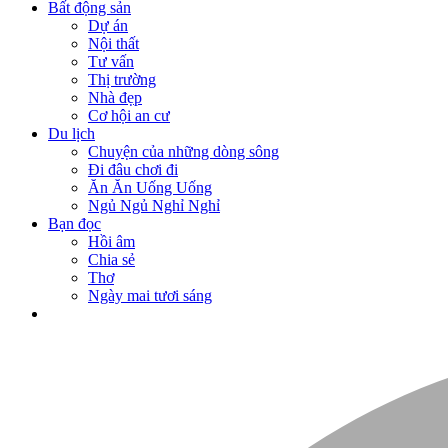
Bất động sản
Dự án
Nội thất
Tư vấn
Thị trường
Nhà đẹp
Cơ hội an cư
Du lịch
Chuyện của những dòng sông
Đi đâu chơi đi
Ăn Ăn Uống Uống
Ngủ Ngủ Nghỉ Nghỉ
Bạn đọc
Hồi âm
Chia sẻ
Thơ
Ngày mai tươi sáng