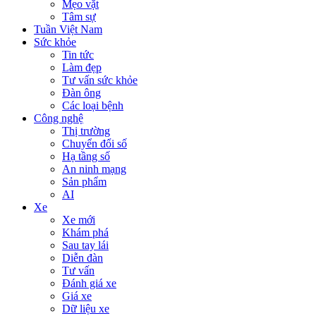
Mẹo vặt
Tâm sự
Tuần Việt Nam
Sức khỏe
Tin tức
Làm đẹp
Tư vấn sức khỏe
Đàn ông
Các loại bệnh
Công nghệ
Thị trường
Chuyển đổi số
Hạ tầng số
An ninh mạng
Sản phẩm
AI
Xe
Xe mới
Khám phá
Sau tay lái
Diễn đàn
Tư vấn
Đánh giá xe
Giá xe
Dữ liệu xe