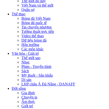
Thế giới đó đây
Việt Nam và thế giới
Quân sự
Thể thao
Bóng đá Việt Nam
Bóng đá quốc tế
Tin chuyển nhượng
Tường thuật trực tiếp
Video thể thao
Dữ liệu bóng đá
Hậu trường
Các môn khác
Văn hóa - Giải trí
Thế giới sao
Nhạc
Phim - Truyền hình
Sách
Mỹ thuật - Sân khấu
Di sản
LHP châu Á Đà Nẵng - DANAFF
Đời sống
Gia đình
Chuyện lạ
Ẩm thực
Giới trẻ