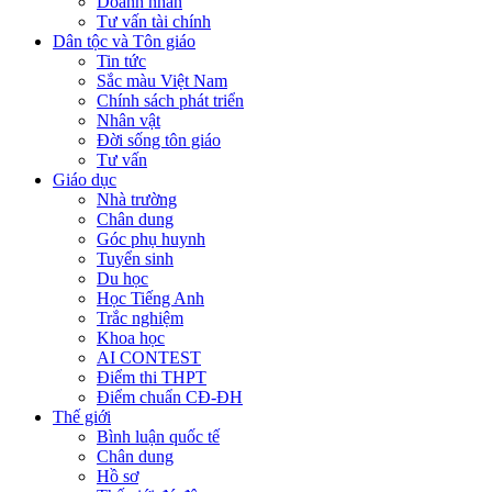
Doanh nhân
Tư vấn tài chính
Dân tộc và Tôn giáo
Tin tức
Sắc màu Việt Nam
Chính sách phát triển
Nhân vật
Đời sống tôn giáo
Tư vấn
Giáo dục
Nhà trường
Chân dung
Góc phụ huynh
Tuyển sinh
Du học
Học Tiếng Anh
Trắc nghiệm
Khoa học
AI CONTEST
Điểm thi THPT
Điểm chuẩn CĐ-ĐH
Thế giới
Bình luận quốc tế
Chân dung
Hồ sơ