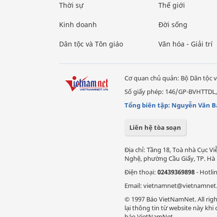
Thời sự
Thế giới
Kinh doanh
Đời sống
Dân tộc và Tôn giáo
Văn hóa - Giải trí
Cơ quan chủ quản: Bộ Dân tộc v
Số giấy phép: 146/GP-BVHTTDL,
Tổng biên tập: Nguyễn Văn B
Liên hệ tòa soạn
Địa chỉ: Tầng 18, Toà nhà Cục 
Nghệ, phường Cầu Giấy, TP. Hà 
Điện thoại:
02439369898
- Hotli
Email: vietnamnet@vietnamnet
© 1997 Báo VietNamNet. All righ
lại thông tin từ website này kh
báo VietNamNet.