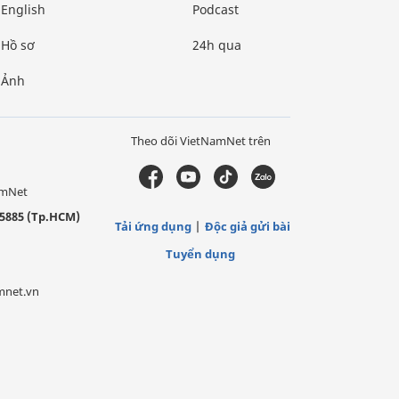
English
Podcast
Hồ sơ
24h qua
Ảnh
Theo dõi VietNamNet trên
amNet
5885 (Tp.HCM)
Tải ứng dụng
Độc giả gửi bài
Tuyển dụng
mnet.vn