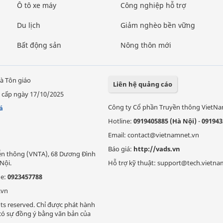
Ô tô xe máy
Công nghiệp hỗ trợ
Du lịch
Giảm nghèo bền vững
Bất động sản
Nông thôn mới
à Tôn giáo
Liên hệ quảng cáo
 cấp ngày 17/10/2025
Công ty Cổ phần Truyền thông VietN
á
Hotline:
0919405885 (Hà Nội)
-
091943
Email: contact@vietnamnet.vn
Báo giá:
http://vads.vn
Viễn thông (VNTA), 68 Dương Đình
Nội.
Hỗ trợ kỹ thuật: support@tech.vietna
ne:
0923457788
.vn
ts reserved. Chỉ được phát hành
i có sự đồng ý bằng văn bản của