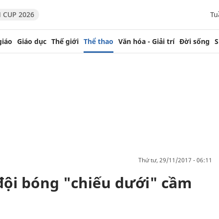
 CUP 2026
Tu
giáo
Giáo dục
Thế giới
Thể thao
Văn hóa - Giải trí
Đời sống
S
thứ tư, 29/11/2017 - 06:11
ị đội bóng "chiếu dưới" cầm