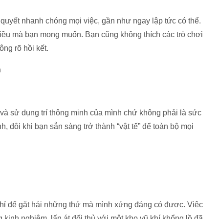
 quyết nhanh chóng mọi việc, gần như ngay lập tức có thể.
 điều mà bạn mong muốn. Bạn cũng không thích các trò chơi
ng rõ hồi kết.
n
 và sử dụng trí thông minh của mình chứ không phải là sức
, đôi khi bạn sẵn sàng trở thành “vật tế” để toàn bộ mọi
hỉ để gặt hái những thứ mà mình xứng đáng có được. Việc
 kinh nghiệm, lấn át đối thủ với một kho vũ khí khổng lồ đã