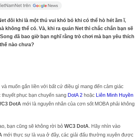
t đôi khi là một thú vui khó bỏ khi có thể hò hét ầm ĩ,
à không thể có. Và, khi ra quán Net thì chắc chắn bạn sẽ
 Song đã bao giờ bạn nghĩ rằng trò chơi mà bạn yêu thích
 thế nào chưa?
, và muốn gắn liền với bất cứ điều gì mang đến cảm giác
c thuyết phục bạn chuyển sang
DotA 2
hoặc
Liên Minh Huyền
C3 DotA
mới là nguyên nhân của cơn sốt MOBA phải không
sao, bạn cũng sẽ không rời bỏ
WC3 DotA
. Hãy nhìn vào
A
mới thực sự là vua ở đây, các giải đấu thường xuyên được